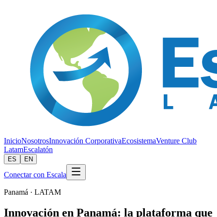
Inicio
Nosotros
Innovación Corporativa
Ecosistema
Venture Club
Latam
Escalatón
ES
EN
Conectar con Escala
Panamá · LATAM
Innovación en Panamá: la plataforma que